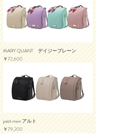
MARY QUANT デイジープレーン
価格
￥72,600
petit main アルト
価格
￥79,200