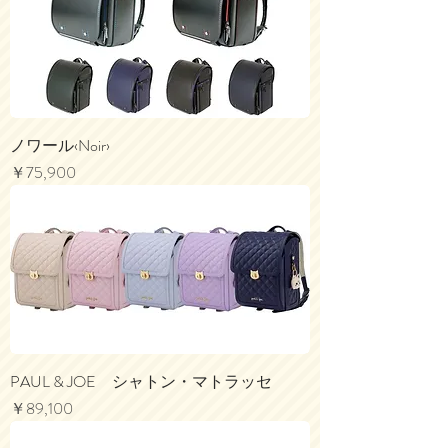
ノワール‹Noir›
価格
￥75,900
PAUL & JOE シャトン・マトラッセ
価格
￥89,100