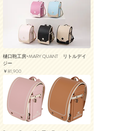
樋口鞄工房×MARY QUANT リトルデイ
ジー
価格
￥81,900