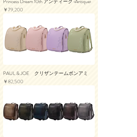
Princess Dream 10th アンティーク ‹Antique›
価格
￥79,200
PAUL & JOE クリザンテームボンアミ
価格
￥82,500