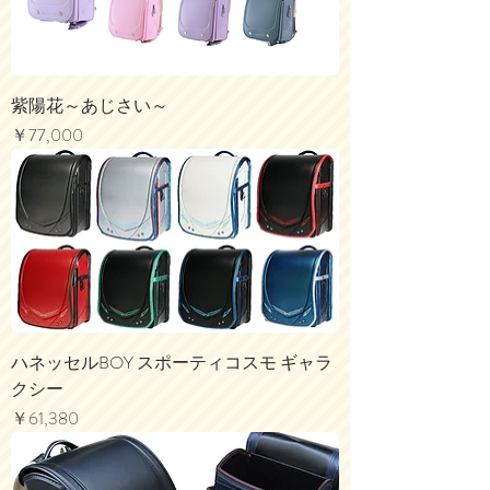
紫陽花～あじさい～
価格
￥77,000
ハネッセルBOY スポーティコスモ ギャラ
クシー
価格
￥61,380