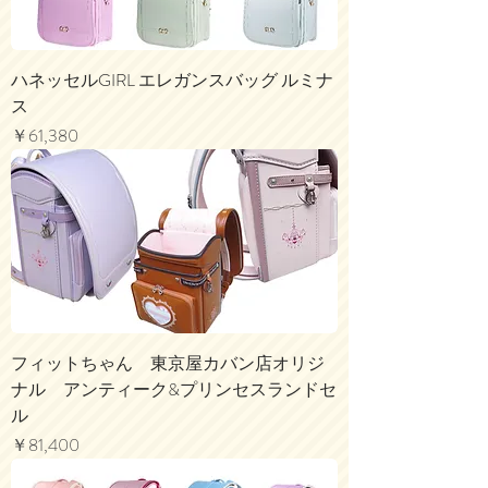
ハネッセルGIRL エレガンスバッグ ルミナ
ス
価格
￥61,380
フィットちゃん 東京屋カバン店オリジ
ナル アンティーク&プリンセスランドセ
ル
価格
￥81,400