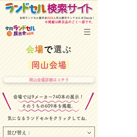
​合同ランドセル展示会
2026
人気の展示ランドセルをCheck！
​※掲載は展示品のごく一部です。
​会
場
で
選ぶ
岡山会場
岡山会場詳細はコチラ
​会場では9メーカー740本の展示！
そのうちの609本を掲載。
​気になるランドセルをクリックしてね。