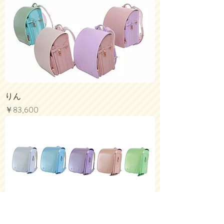
りん
価格
￥83,600
Frozen Ray～シマエナガ～パール