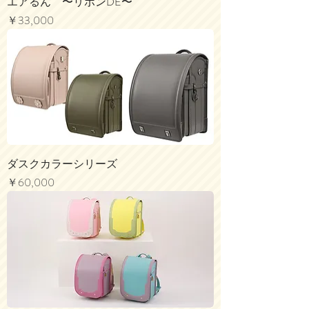
エアるん 〜リボンDE〜
価格
￥33,000
ダスクカラーシリーズ
価格
￥60,000