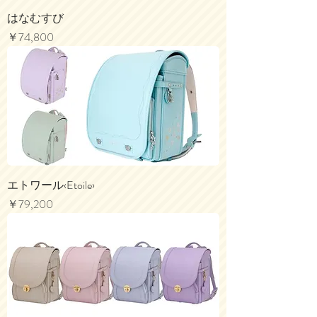
はなむすび
価格
￥74,800
エトワール‹Etoile›
価格
￥79,200