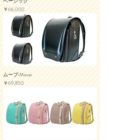
ベーシック
価格
￥66,000
ムーブ‹Move›
価格
￥69,850