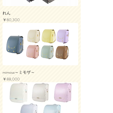
れん
価格
￥80,300
mimosa～ミモザ～
価格
￥88,000