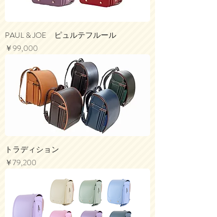
PAUL & JOE ピュルテフルール
価格
￥99,000
トラディション
価格
￥79,200