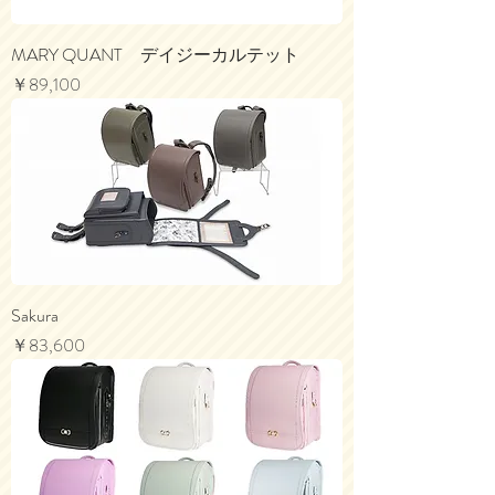
MARY QUANT デイジーカルテット
価格
￥89,100
Sakura
価格
￥83,600