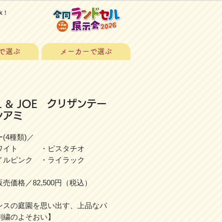
k！
で選ぶ
メーカーで選ぶ
L & JOE クリザンテー
ンアミ
(4種類)／
ワイト ・ピスタチオ
ルピンク ・ライラック
売価格／82,500円（税込）
ンスの庭園を思い出す、上品なパ
刺繍のよそおい】