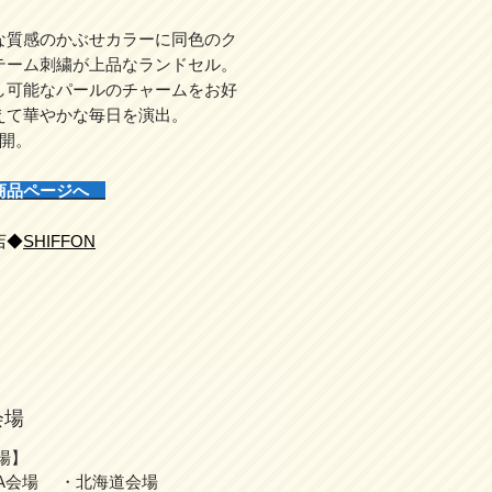
な質感のかぶせカラーに同色のク
テーム刺繍が上品なランドセル。
し可能なパールのチャームをお好
えて華やかな毎日を演出。
展開。
商品ページへ
店◆
SHIFFON
会場
場】
A会場 ・北海道会場