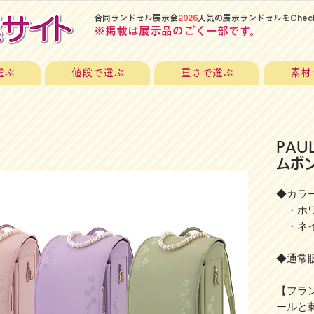
​合同ランドセル展示会
2026
人気の展示ランドセルをChec
​※掲載は展示品のごく一部です。
選ぶ
値段で選ぶ
重さで選ぶ
素材
PAU
ムボ
◆カラー
・ホ
・ネイ
◆通常販
【フラ
ールと