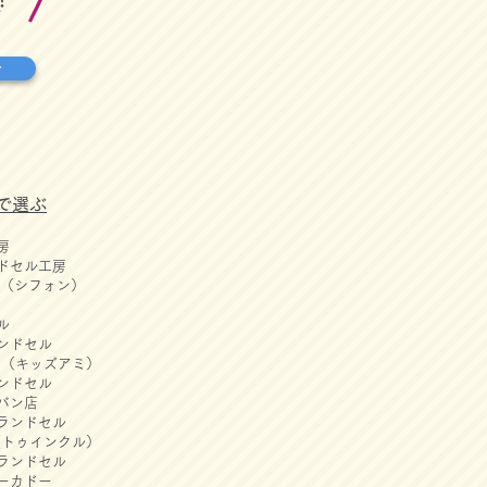
せ
で選ぶ
房
ドセル工房
ON（シフォン）
ル
ンドセル
AMI（キッズアミ）
ンドセル
カバン店
onランドセル
le（トゥインクル）
ランドセル
ーカドー