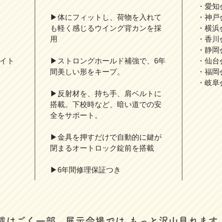
・愛知
▶体にフィットし、荷物を入れて
・神戸
も軽く感じるウイング背カンを採
・横浜
用
・香川
・静岡
ライト
▶ストロングホールド補強で、6年
・仙台
間美しい形をキープ。
・福岡
・岐阜
▶反射材を、持ち手、肩ベルトに
搭載。下校時など、暗い道での安
全をサポート。
▶金具を押すだけで自動的に鍵が
閉まるオートロック錠前を搭載
▶6年間修理保証つき
掲載はごく一部。展示会場では
​もっと沢山見れます