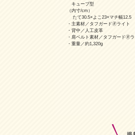
キューブ型
（内寸/cm）
たて30.5×よこ23×マチ幅12.5
・主素材／タフガード🄬ライト
・背中／人工皮革
・肩ベルト素材／タフガード🄬
・重量／約1,320g
​