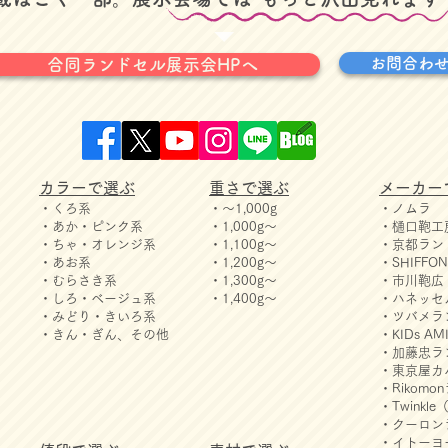
お問合わ
合同ランドセル展示会HPへ
カラーで選ぶ
重さで選ぶ
メーカー
・くろ系
・～1,000g
・ノムラ
・あか・ピンク系
・1,000g～
・樋口鞄工
・ちゃ・オレンジ系
・1,100g～
・京都ラン
・あお系
・1,200g～
・SHIFF
・むらさき系
・1,300g～
・市川鞄広
・しろ・ベージュ系
・1,400g～
・ハネッセ
・みどり・きいろ系
・ツバメラ
・きん・ぎん、その他
・KIDs 
・加藤忠ラ
​・​東京屋
・Rikom
・Twink
・クーロン
・イトーヨ