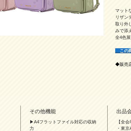
マット
リザン
取り外
みで添
全4色
この
◆販売
その他機能
出品
▶A4フラットファイル対応の収納
【全会
力
・東京