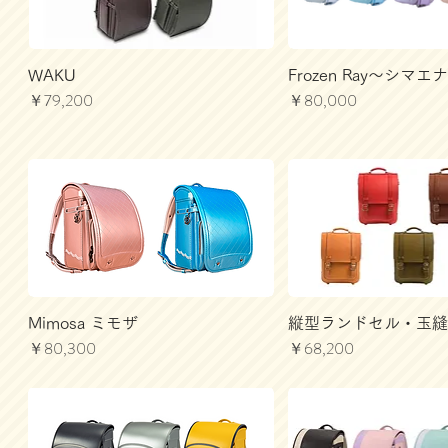
WAKU
Frozen Ray～シマ
価格
価格
￥79,200
￥80,000
Mimosa ミモザ
縦型ランドセル・玉縫い(
価格
価格
￥80,300
￥68,200