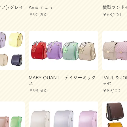
ピアノ)/グレイ
Amu アミュ
横型ランドセ
価格
価格
￥90,200
￥68,200
MARY QUANT デイジーミック
PAUL &
ス
ッセ
価格
価格
￥93,500
￥89,100