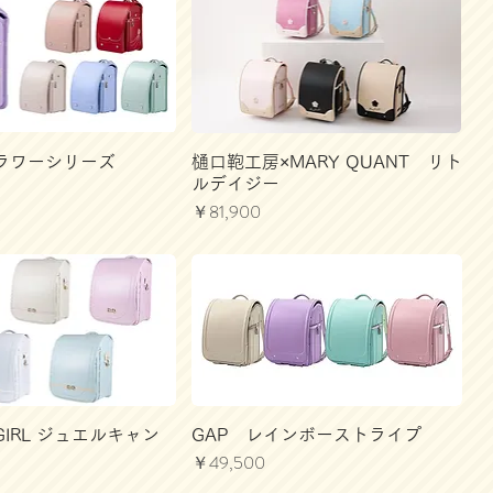
ラワーシリーズ
樋口鞄工房×MARY QUANT リト
ルデイジー
価格
￥81,900
IRL ジュエルキャン
GAP レインボーストライプ
価格
￥49,500