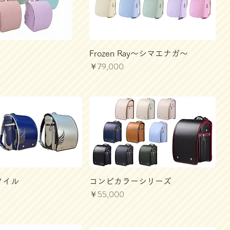
Frozen Ray～シマエナガ～
価格
￥79,000
ルタイル
コンビカラーシリーズ
価格
￥55,000