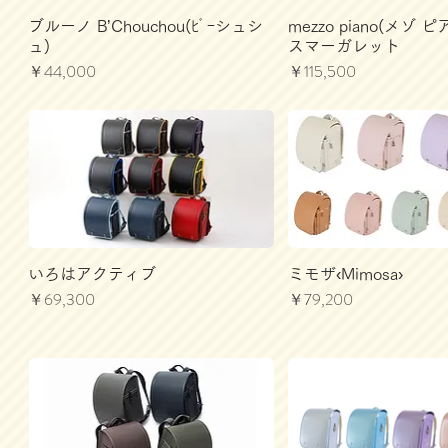
ブルーノ B’Chouchou(ﾋﾞｰシュシ
mezzo piano(メゾ 
ュ)
スマーガレット
価格
価格
￥44,000
￥115,500
いろはアクティブ
ミモザ‹Mimosa›
価格
価格
￥69,300
￥79,200