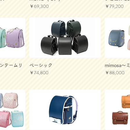
価格
価格
￥69,300
￥79,200
リザンテームリ
ベーシック
mimosa
価格
価格
￥74,800
￥88,000