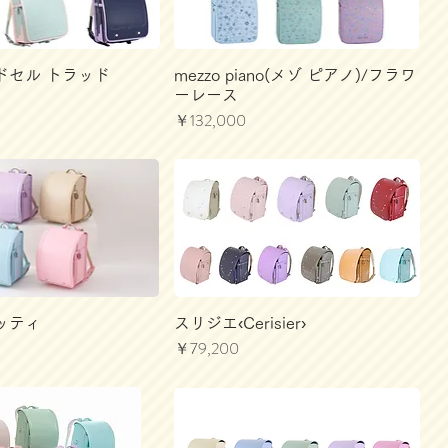
ドセル トラッド
mezzo piano(メゾ ピアノ)/フラワ
ーレース
価格
￥132,000
ッティ
スリジエ‹Cerisier›
価格
￥79,200