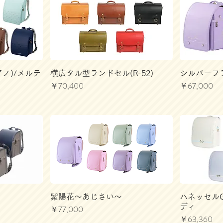
ピアノ)/メルテ
横広タル型ランドセル(R-52)
シルバーフ
価格
価格
￥70,400
￥67,000
紫陽花～あじさい～
ハネッセルG
ディ
価格
￥77,000
価格
￥63,360