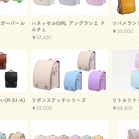
エナガ～パール
ハネッセルGIRL アングラシエ ド
ツバメラン
ルチェ
価格
￥33,000
価格
￥57,420
R-51-A)
リボンステッチシリーズ
リトルリト
価格
価格
￥57,000
￥69,300