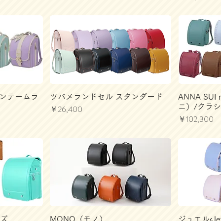
リザンテームラ
ツバメランドセル スタンダード
ANNA SU
ニ）/クラ
価格
￥26,400
価格
￥102,300
ーズ
MONO（モノ）
ジュエル‹Jew