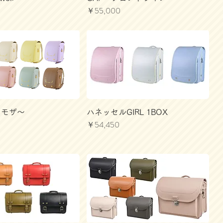
価格
￥55,000
～ミモザ～
ハネッセルGIRL 1BOX
価格
￥54,450