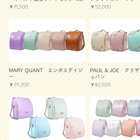
価格
価格
￥71,500
￥52,000
MARY QUANT エンボスデイジ
PAUL & JOE ク
ー
ュバン
価格
価格
￥79,200
￥82,500