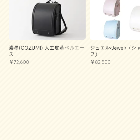
濃墨(COZUMI) 人工皮革ベルエー
ジュエル‹Jewel›（
ス
フ）
価格
価格
￥72,600
￥82,500