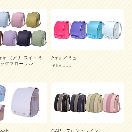
I mini（アナ スイ・ミ
Amu アミュ
シックフローラル
価格
￥88,000
el›
GAP フロントライン