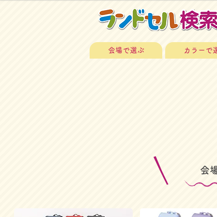
会場で選ぶ
カラーで
​会