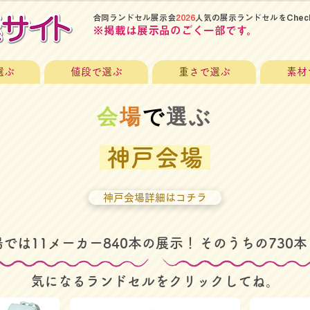
​合同ランドセル展示会
2026
人気の展示ランドセルをChec
​※掲載は展示品のごく一部です。
選ぶ
値段で選ぶ
重さで選ぶ
素材
​会
場
で
選ぶ
​神戸会場
神戸会場詳細はコチラ
場では11メーカー840本の展示！
そのうちの730
本
​気になるランドセルをクリックしてね。