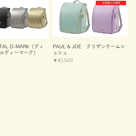
ETAL D-MARK（ディ
PAUL & JOE クリザンテームシ
タルディーマーク）
ュシュ
価格
￥82,500