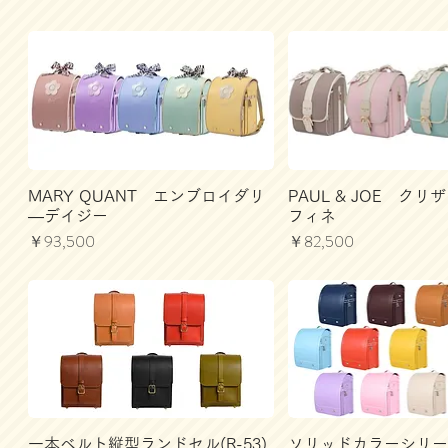
MARY QUANT エンブロイダリ
PAUL & JOE ク
―デイジー
フィネ
価格
価格
￥93,500
￥82,500
一本ベルト縦型ランドセル(R-53)
ソリッドカラーシリ