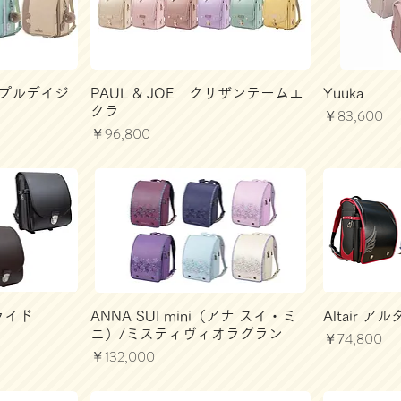
リプルデイジ
PAUL & JOE クリザンテームエ
Yuuka
クラ
価格
￥83,600
価格
￥96,800
ライド
ANNA SUI mini（アナ スイ・ミ
Altair ア
ニ）/ミスティヴィオラグラン
価格
￥74,800
価格
￥132,000