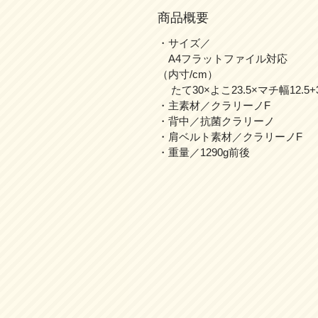
商品概要
・サイズ／
A4フラットファイル対応
（内寸/cm）
たて30×よこ23.5×マチ幅12.5+
・主素材／クラリーノF
・背中／抗菌クラリーノ
・肩ベルト素材／クラリーノF
・重量／1290g前後