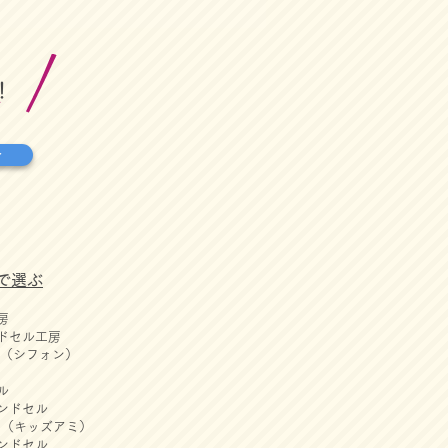
！
せ
で選ぶ
房
ドセル工房
ON（シフォン）
ル
ンドセル
AMI（キッズアミ）
ンドセル