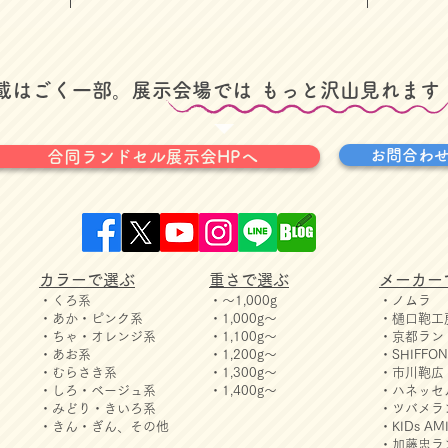
掲載はごく一部。展示会場では
​もっと沢山見れます
お問合わ
合同ランドセル展示会HPへ
カラーで選ぶ
重さで選ぶ
メーカー
・くろ系
・～1,000g
・ノムラ
・あか・ピンク系
・1,000g～
・樋口鞄工
・ちゃ・オレンジ系
・1,100g～
・京都ラン
・あお系
・1,200g～
・SHIFF
・むらさき系
・1,300g～
・市川鞄広
・しろ・ベージュ系
・1,400g～
・ハネッセ
・みどり・きいろ系
・ツバメラ
・きん・ぎん、その他
・KIDs 
・加藤忠ラ