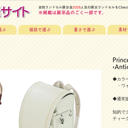
​合同ランドセル展示会
2026
人気の展示ランドセルをChec
​※掲載は展示品のごく一部です。
選ぶ
値段で選ぶ
重さで選ぶ
素材
Prin
‹Anti
◆カラー
・ワイ
◆通常販
知的で
ティー