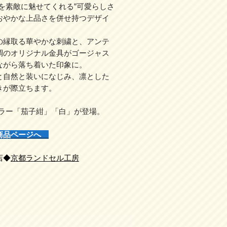
しを素敵に魅せてくれる”可愛らしさ
おやかな上品さを併せ持つデザイ
。
の縁取る華やかな刺繍と、アンテ
調のオリジナル金具がゴージャス
ながら落ち着いた印象に。
と自然と装いになじみ、凛とした
きが際立ちます。
カラー「茄子紺」「白」が登場。
商品ページへ
店◆
京都ランドセル工房