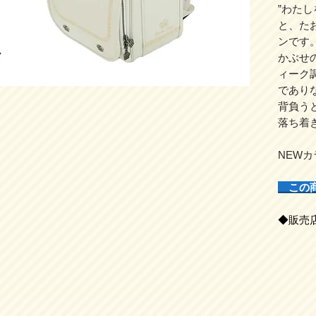
”わた
と、た
ンです
かぶせ
ィーク
であり
背負う
落ち着
NEW
この
◆販売