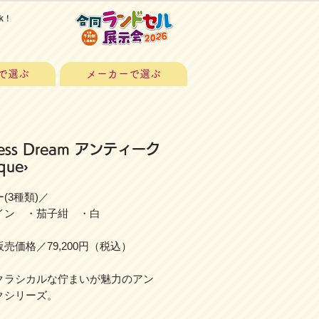
k！
で選ぶ
メーカーで選ぶ
cess Dream アンティーク
que›
(3種類)／
ン ・茄子紺 ・白
売価格／79,200円（税込）
クラシカルな佇まいが魅力のアン
クシリーズ。