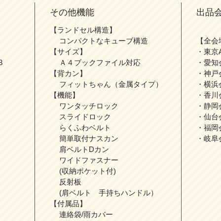
その他機能
出品
【ランドセル構造】
コンパクトなキューブ構造
【全会
【サイズ】
・東京
3
Ａ４ブックファイル対応
・愛知
【背カン】
・神戸
フィットちゃん（金属タイプ）
・横浜
【機能】
・香川
ワンタッチロック
・静岡
スライドロック
・仙台
らくふわベルト
・福岡
簡単取付ナスカン
・岐阜
肩ベルトDカン
ワイドファスナー
(収納ポケット付)
反射板
(肩ベルト 手持ちハンドル）
【付属品】
連絡袋/雨カバー