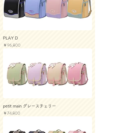
PLAY D
価格
￥96,800
petit main グレースチェリー
価格
￥74,800