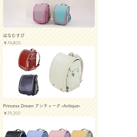
はなむすび
価格
￥74,800
Princess Dream アンティーク ‹Antique›
価格
￥79,200