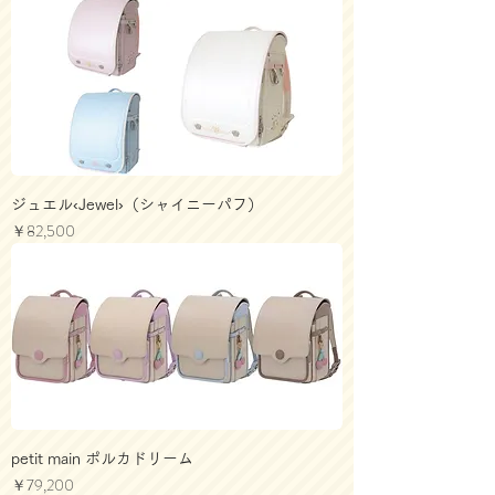
ジュエル‹Jewel›（シャイニーパフ）
価格
￥82,500
petit main ポルカドリーム
価格
￥79,200