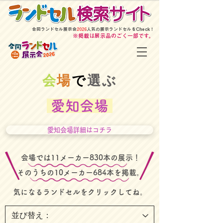
​合同ランドセル展示会
2026
人気の展示ランドセルをCheck！
​※掲載は展示品のごく一部です。
​会
場
で
選ぶ
愛知会場
愛知会場詳細はコチラ
​会場では11メーカー830本の展示！
そのうちの10メーカー684本を掲載。
​気になるランドセルをクリックしてね。