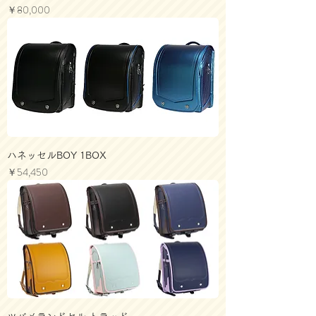
価格
￥80,000
ハネッセルBOY 1BOX
価格
￥54,450