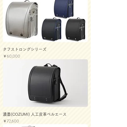
タフストロングシリーズ
価格
￥60,000
濃墨(COZUMI) 人工皮革ベルエース
価格
￥72,600