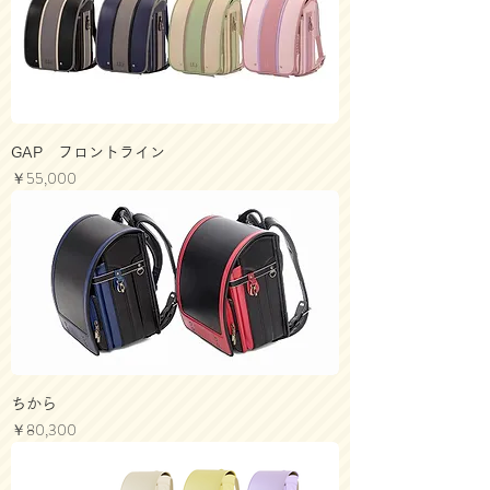
GAP フロントライン
価格
￥55,000
ちから
価格
￥80,300