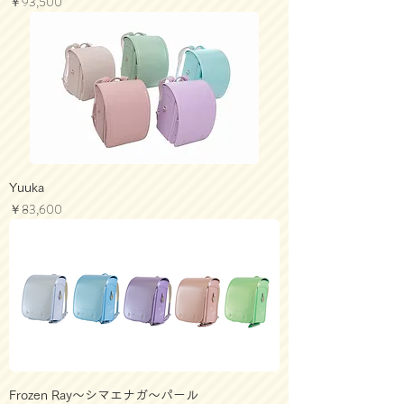
価格
￥93,500
Yuuka
価格
￥83,600
Frozen Ray～シマエナガ～パール