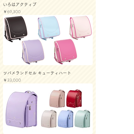
いろはアクティブ
価格
￥69,300
ツバメランドセル キューティハート
価格
￥33,000