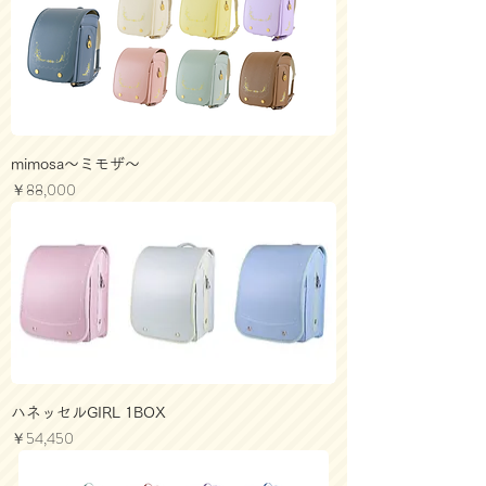
mimosa～ミモザ～
価格
￥88,000
ハネッセルGIRL 1BOX
価格
￥54,450