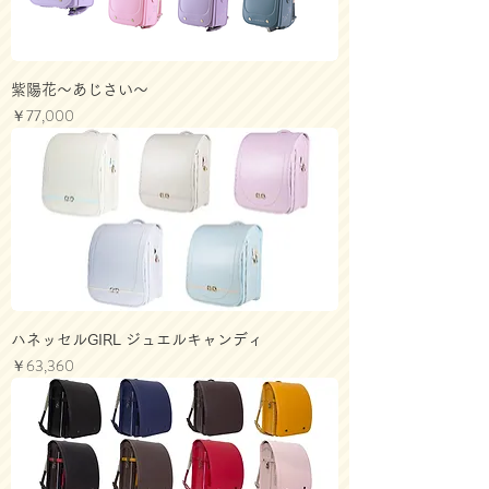
紫陽花～あじさい～
価格
￥77,000
ハネッセルGIRL ジュエルキャンディ
価格
￥63,360