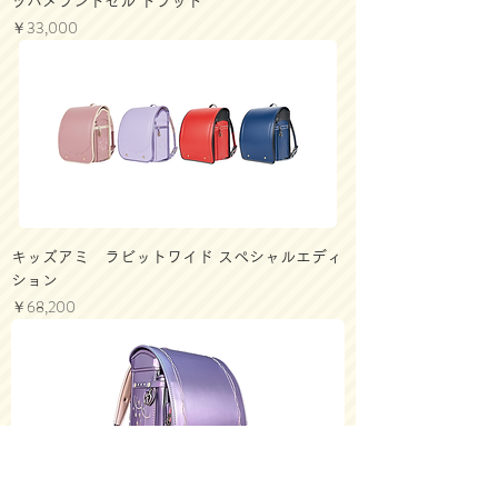
ツバメランドセル トラッド
価格
￥33,000
キッズアミ ラビットワイド スペシャルエディ
ション
価格
￥68,200