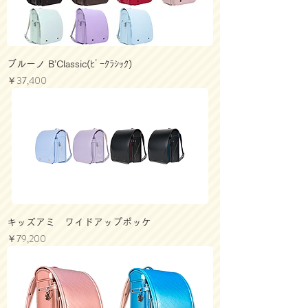
ブルーノ B’Classic(ﾋﾞｰｸﾗｼｯｸ)
価格
￥37,400
キッズアミ ワイドアップポッケ
価格
￥79,200