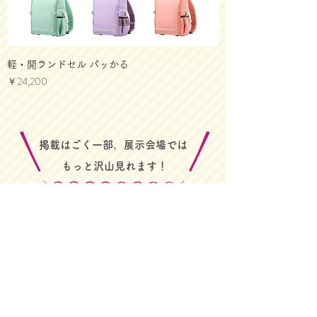
軽・開ランドセル パッかる
価格
￥24,200
​掲載はごく一部。展示会場では
​もっと沢山見れます！
合同ランドセル展示会HPへ
お問合わせ