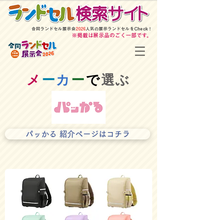
​合同ランドセル展示会
2026
人気の展示ランドセルをCheck！
​※掲載は展示品のごく一部です。
​メ
ー
カ
ー
で
選ぶ
パッかる 紹介ページはコチラ