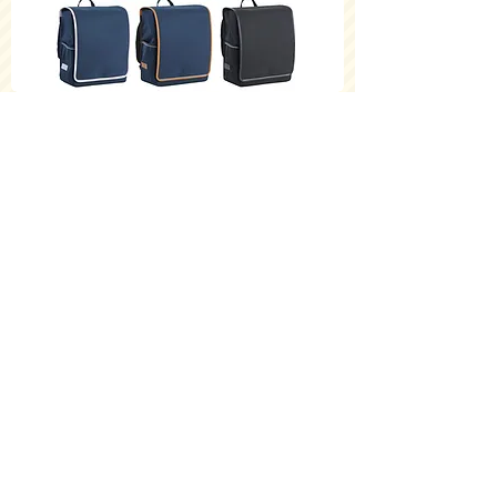
ことゆくラック／Lサイズ
価格
￥51,700
RAKUSACK JUNIOR
価格
￥11,000