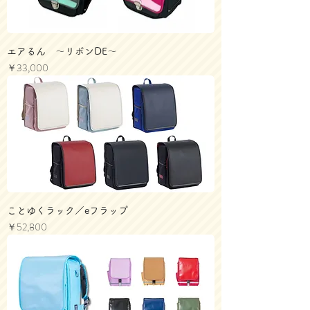
エアるん 〜リボンDE〜
価格
￥33,000
ことゆくラック／eフラップ
価格
￥52,800