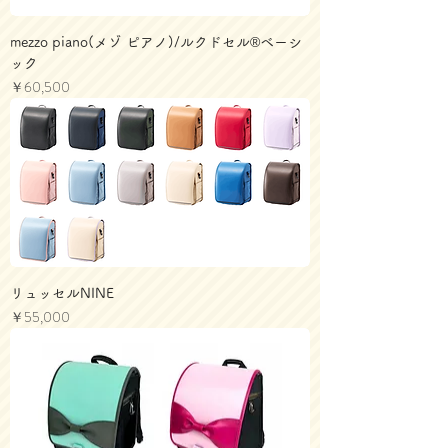
mezzo piano(メゾ ピアノ)/ルクドセル®ベーシ
ック
価格
￥60,500
リュッセルNINE
価格
￥55,000