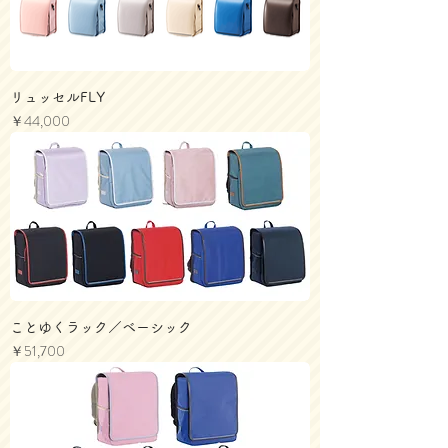
リュッセルFLY
価格
￥44,000
ことゆくラック／ベーシック
価格
￥51,700