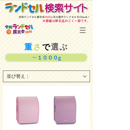
​合同ランドセル展示会
2026
人気の展示ランドセルをCheck！
​※掲載は展示品のごく一部です。
重
さ
で
選ぶ
～１０００g