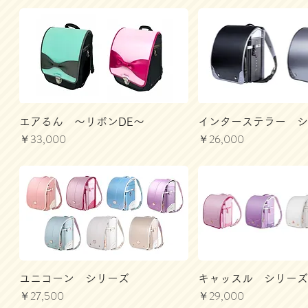
エアるん 〜リボンDE〜
インターステラー 
価格
価格
￥33,000
￥26,000
ユニコーン シリーズ
キャッスル シリー
価格
価格
￥27,500
￥29,000