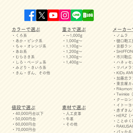
カラーで選ぶ
重さで選ぶ
メーカー
・くろ系
・～1,000g
・ノムラ
・あか・ピンク系
・1,000g～
・樋口鞄工
・ちゃ・オレンジ系
・1,100g～
・京都ラン
・あお系
・1,200g～
・SHIFF
・むらさき系
・1,300g～
・市川鞄広
・しろ・ベージュ系
・1,400g～
・ハネッセ
・みどり・きいろ系
・ツバメラ
・きん・ぎん、その他
・KIDs 
・加藤忠ラ
​・​東京屋
・Rikom
・Twink
・クーロン
・イトーヨ
値段で選ぶ
素材で選ぶ
・赤ずきん
・40,000円台以下
・人工皮革
・HERZ（
・50,000円台
・牛革
・ことゆく
・60,000円台
・その他
・RAKUS
・70,000円台
・パッかる