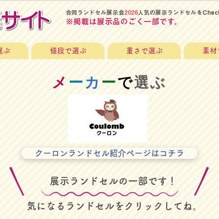
​合同ランドセル展示会
2026
人気の展示ランドセルをChec
​※掲載は展示品のごく一部です。
選ぶ
値段で選ぶ
重さで選ぶ
素材
​メ
ー
カ
ー
で
選ぶ
クーロンランドセル紹介ページはコチラ
展示ランドセルの一部です！
​気になるランドセルをクリックしてね。