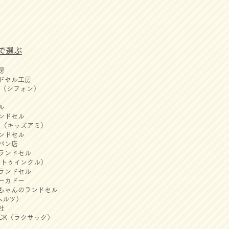
で選ぶ
房
ドセル工房
ON（シフォン）
ル
ンドセル
AMI（キッズアミ）
ンドセル
カバン店
onランドセル
le（トゥインクル）
ランドセル
ーカドー
ちゃんのランドセル
ヘルツ）
社
ACK（ラクサック）