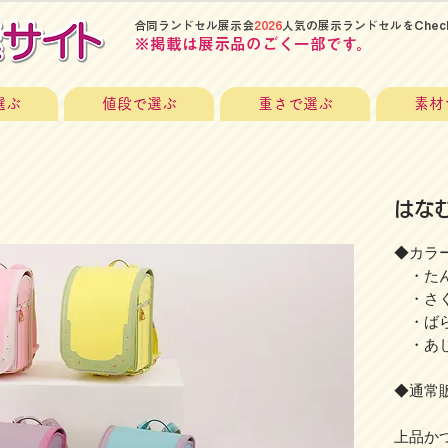
​合同ランドセル展示会
2026
人気の展示ランドセルをChec
​※掲載は展示品のごく一部です。
選ぶ
値段で選ぶ
重さで選ぶ
素材
はな
◆カラー
・たん
・さく
・ばら
・あじ
◆通常販
上品か