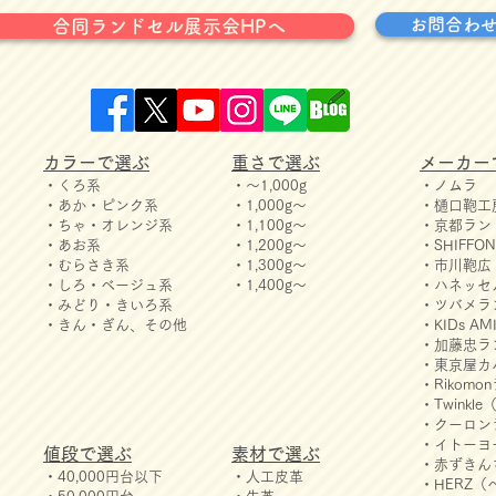
お問合わ
合同ランドセル展示会HPへ
カラーで選ぶ
重さで選ぶ
メーカー
・くろ系
・～1,000g
・ノムラ
・あか・ピンク系
・1,000g～
・樋口鞄工
・ちゃ・オレンジ系
・1,100g～
・京都ラン
・あお系
・1,200g～
・SHIFF
・むらさき系
・1,300g～
・市川鞄広
・しろ・ベージュ系
・1,400g～
・ハネッセ
・みどり・きいろ系
・ツバメラ
・きん・ぎん、その他
・KIDs 
・加藤忠ラ
​・​東京屋
・Rikom
・Twink
・クーロン
・イトーヨ
値段で選ぶ
素材で選ぶ
・赤ずきん
・40,000円台以下
・人工皮革
・HERZ（