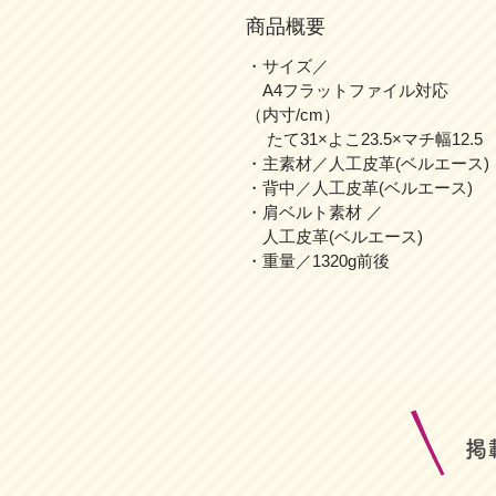
商品概要
・サイズ／
A4フラットファイル対応
（内寸/cm）
たて31×よこ23.5×マチ幅12.5
・主素材／人工皮革(ベルエース)
・背中／人工皮革(ベルエース)
・肩ベルト素材 ／
人工皮革(ベルエース)
・重量／1320g前後
​