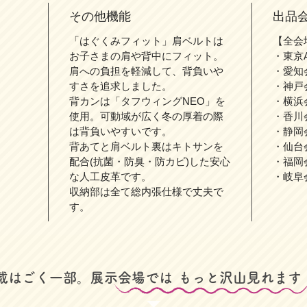
その他機能
出品
「はぐくみフィット」肩ベルトは
【全会
お子さまの肩や背中にフィット。
・東京
肩への負担を軽減して、背負いや
・愛知
すさを追求しました。
・神戸
背カンは「タフウィングNEO」を
・横浜
使用。可動域が広く冬の厚着の際
・香川
は背負いやすいです。
・静岡
背あてと肩ベルト裏はキトサンを
・仙台
配合(抗菌・防臭・防カビ)した安心
・福岡
な人工皮革です。
・岐阜
収納部は全て総内張仕様で丈夫で
す。
掲載はごく一部。展示会場では
​もっと沢山見れます