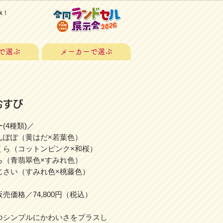
k！
で選ぶ
メーカーで選ぶ
むすび
(4種類)／
ぽぽ（黄はだ×若葉色）
ら（コットンピンク×和桜）
（青翡翠色×すみれ色）
さい（すみれ色×桃藤色）
売価格／74,800円（税込）
つシンプルにかわいさをプラスし