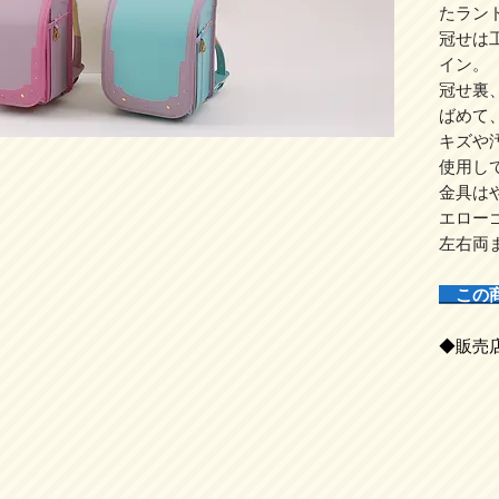
たラン
冠せは
イン。
冠せ裏
ばめて
キズや
使用し
金具は
エロー
左右両
この
◆販売