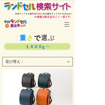
​合同ランドセル展示会
2026
人気の展示ランドセルをCheck！
​※掲載は展示品のごく一部です。
重
さ
で
選ぶ
１４００g ～