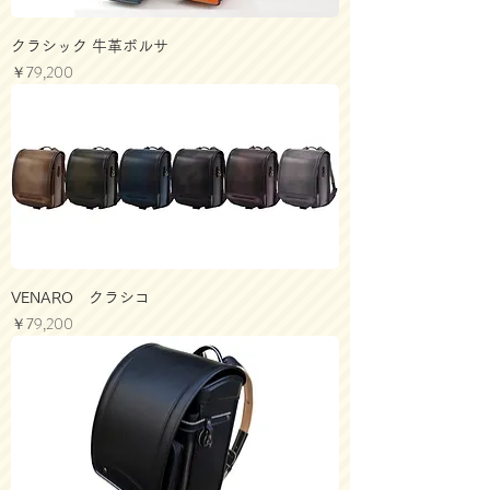
クラシック 牛革ボルサ
価格
￥79,200
VENARO クラシコ
価格
￥79,200