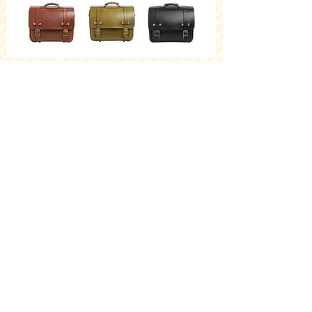
横型ランドセル・玉縫い(R-50-A)
価格
￥68,200
濃墨(COZUMI) 牛革ボルサ
価格
￥83,600