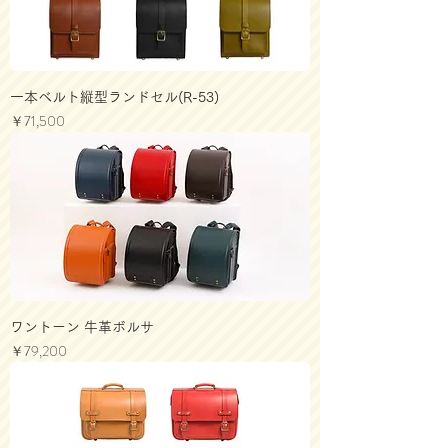
一本ベルト縦型ランドセル(R-53)
価格
￥71,500
ワントーン 牛革ボルサ
価格
￥79,200