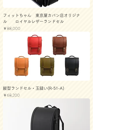
フィットちゃん 東京屋カバン店オリジナ
ル ロイヤルレザーランドセル
価格
￥88,000
縦型ランドセル・玉縫い(R-51-A)
価格
￥68,200