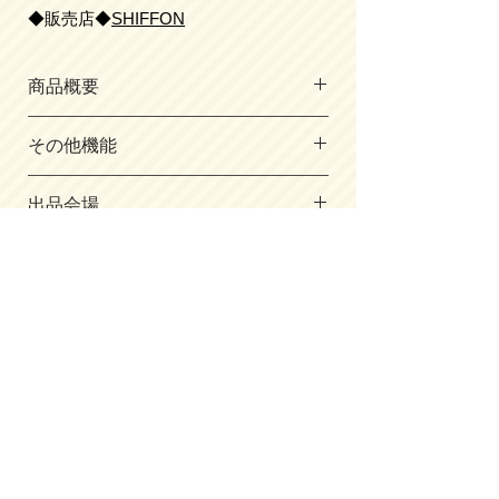
◆販売店◆
SHIFFON
商品概要
・サイズ／
その他機能
A4フラットファイル対応
キューブ型(e-QBU®)
▶A4フラットファイル対応の収納力
（内寸/cm）
出品会場
たて30.5×よこ23×マチ幅12.5
▶体にフィットし、荷物を入れても軽く
【全会場】
・主素材／クラリーノエフ
感じる構造のフィットちゃん®を背カン
・東京A会場 ・北海道会場
・背中／人工皮革
に採用
・愛知会場 ・北九州会場
・肩ベルト素材／クラリーノエフ
​掲載はごく一部。展示会場では
・神戸会場 ・新潟会場
・重量／約1,320g
▶しっかりくん®補強で、6年間美しい
・横浜会場 ・広島会場
​もっと沢山見れます！
形をキープ。
・香川会場 ・大阪会場
・静岡会場 ・千葉会場
▶反射材を、持ち手、前締め、肩ベルト
・仙台会場 ・東京B会場
合同ランドセル展示会HPへ
に搭載。下校時など、暗い道での安全を
・福岡会場 ・群馬会場
サポート。
・岐阜会場 ・岡山会場