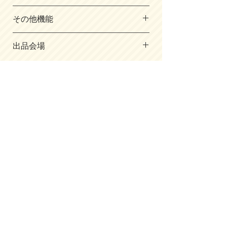
・サイズ／
その他機能
A4フラットファイル対応
（内寸/cm）
Twinkleのランドセルは、軽量金属を採
たて31×よこ23.5×マチ幅11.5
出品会場
用した背カンで強度を高め、軽さも実
・主素材／クラリーノF、レミニカ
現。型崩れしにくい鉄芯と形状補正樹脂
・東京Ａ会場 ・愛知会場
・背中／クラリーノ
で長く美しい形を維持します。さらに、
・北九州会場 ・神戸会場
・肩ベルト素材 ／クラリーノ
お子様の成長に合わせて調整できるスラ
・横浜会場 ・岐阜会場
・重量／1240ｇ
イドフィット機能で、安心して長期間使
​掲載はごく一部。展示会場では
用できます。
​もっと沢山見れます！
合同ランドセル展示会HPへ
お問合わせ
© 2018 YMG Inc.