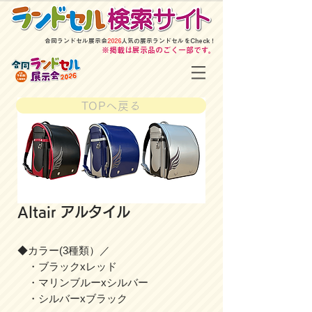
​合同ランドセル展示会
2026
人気の展示ランドセルをCheck！
​※掲載は展示品のごく一部です。
TOPへ戻る
Altair アルタイル
◆カラー(3種類）／
・ブラックxレッド
・マリンブルーxシルバー
・シルバーxブラック