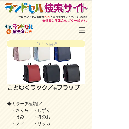
​合同ランドセル展示会
2026
人気の展示ランドセルをCheck！
​※掲載は展示品のごく一部です。
TOPへ戻る
ことゆくラック／eフラップ
◆カラー(6種類)／
・さくら ・しずく
・うみ ・ほのお
・ノア ・リッカ