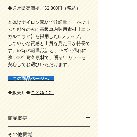
◆通常販売価格／52,800円（税込）
本体はナイロン素材で超軽量に、かぶせ
ぶた部分のみに高級車内装用素材【エシ
カルゴウヒ】を採用したEフラップ。
しなやかな質感と上質な見た目が特長で
す。820gの軽量設計と、キズ・汚れに
強い10年耐久素材で、明るいカラーも
安心してお選びいただけます。
この商品ページへ
◆販売店◆
ことゆく社
商品概要
・サイズ／
その他機能
A4フラットファイル対応