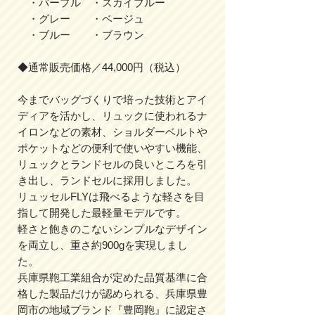
・パープル ・スカイブルー
・グレー ・ベージュ
・ブルー ・ブラウン
◆通常販売価格／44,000円（税込）
今までバッグづくりで培った技術とアイ
ディアを活かし、リュックに使われるナ
イロンなどの素材、ショルダーベルトや
ポケットなどの便利で使いやすい機能、
リュックとランドセルの良いところを引
き出し、ランドセルに採用しました。
リュッセルFLYは飛べるような軽さを目
指して開発した最軽量モデルです。
軽さと飽きのこないシンプルなデザイン
を両立し、重さ約900gを実現しまし
た。
兵庫県鞄工業組合が定めた品質基準に合
格した製品だけが認められる、兵庫県豊
岡市の地域ブランド『豊岡鞄』に認定さ