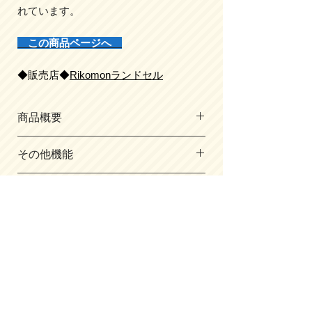
れています。
この商品ページへ
◆販売店◆
Rikomonランドセル
商品概要
・サイズ／
その他機能
A4フラットファイル対応
（内寸/cm）
・カブセの留め具にフィドロック社のマ
たて35×よこ24×マチ幅14
出品会場
グネットを採用
・主素材／
・東京Ａ会場 ・横浜会場
タフガード®/ナイロン中空糸生地
・アコーディオン式前段ガバっとポケッ
・静岡会場 ・千葉会場
・背中／超撥水メッシュ
ト
・仙台会場 ・東京Ｂ会場
・肩ベルト素材／
​掲載はごく一部。展示会場では
・福岡会場
タフガード®/超撥水メッシュ
・前ポケットに取り外し式キーフック付
・重量／約900g
​もっと沢山見れます！
き