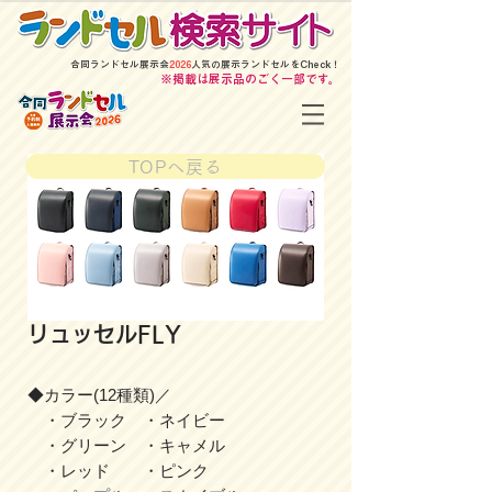
​合同ランドセル展示会
2026
人気の展示ランドセルをCheck！
​※掲載は展示品のごく一部です。
TOPへ戻る
リュッセルFLY
◆カラー(12種類)／
・ブラック ・ネイビー
・グリーン ・キャメル
・レッド ・ピンク