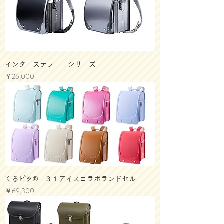
インターステラー シリーズ
価格
￥26,000
くるピタ® ３１アイスコラボランドセル
価格
￥69,300