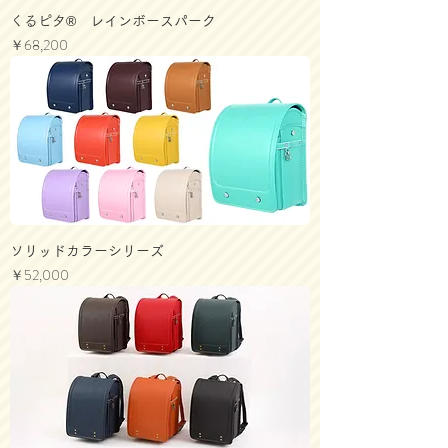
くるピタ® レインボースパーク
価格
￥68,200
ソリッドカラーシリーズ
価格
￥52,000