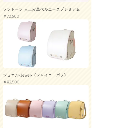
ワントーン 人工皮革ベルエースプレミアム
価格
￥72,600
ジュエル‹Jewel›（シャイニーパフ）
価格
￥82,500