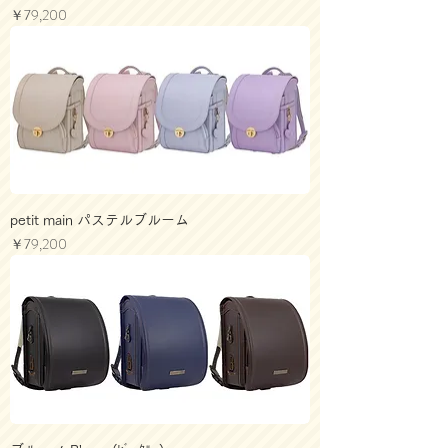
価格
￥79,200
petit main パステルブルーム
価格
￥79,200