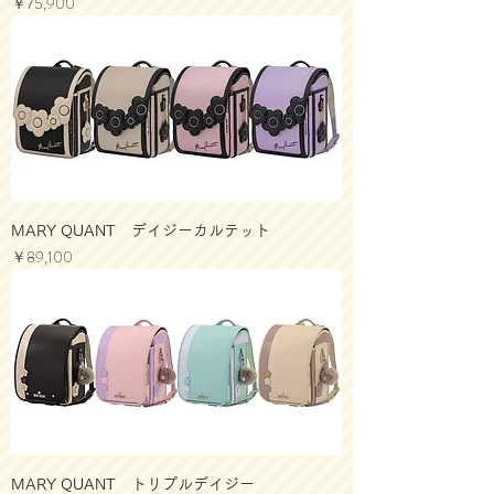
価格
￥75,900
MARY QUANT デイジーカルテット
価格
￥89,100
MARY QUANT トリプルデイジー