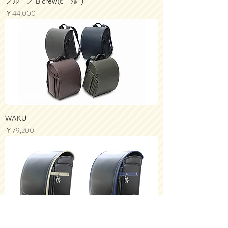
ブルーノ B'crew(ﾋﾞｰｸﾙｰ)
価格
￥44,000
WAKU
価格
￥79,200