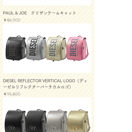
PAUL & JOE クリザンテームキャット
価格
￥86,900
DIESEL REFLECTOR VERTICAL LOGO（ディ
ーゼルリフレクターバーチカルロゴ）
価格
￥96,800