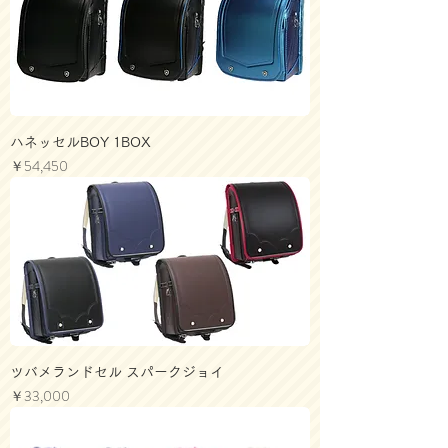
ハネッセルBOY 1BOX
価格
￥54,450
ツバメランドセル スパークジョイ
価格
￥33,000