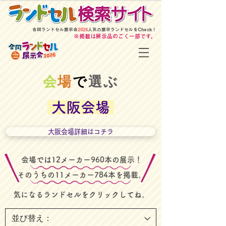
​合同ランドセル展示会
2026
人気の展示ランドセルをCheck！
​※掲載は展示品のごく一部です。
​会
場
で
選ぶ
大阪会場
大阪会場詳細はコチラ
​会場では12メーカー960本の展示！
そのうちの
11メーカー
784本を掲載。
​気になるランドセルをクリックしてね。