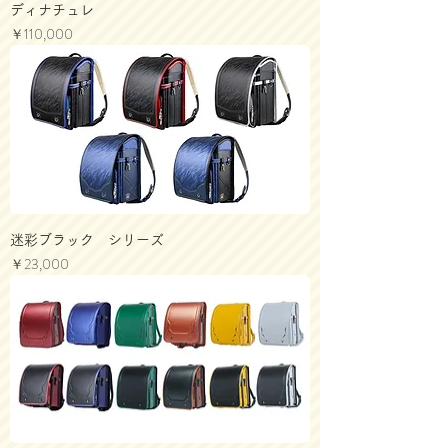
ディナチュレ
価格
￥110,000
迷彩ブラック シリーズ
価格
￥23,000