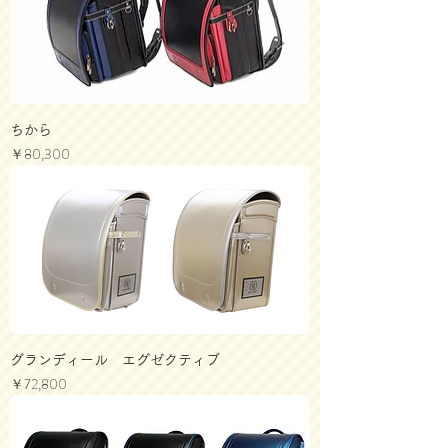
ちから
価格
￥80,300
グランディール エグゼクティブ
価格
￥72,800