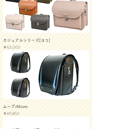
カジュアルシリーズ[ヨコ]
価格
￥63,000
ムーブ‹Move›
価格
￥69,850