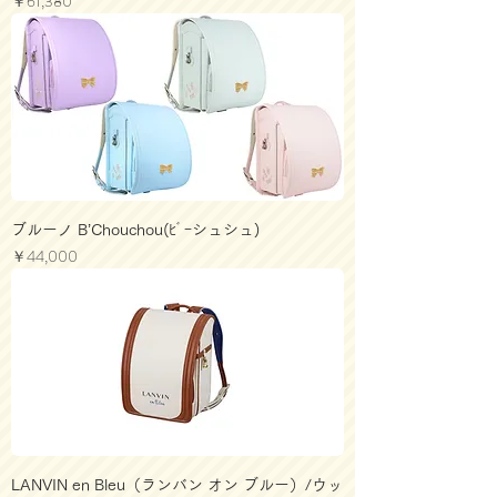
価格
￥61,380
ブルーノ B’Chouchou(ﾋﾞｰシュシュ)
価格
￥44,000
LANVIN en Bleu（ランバン オン ブルー）/ウッ