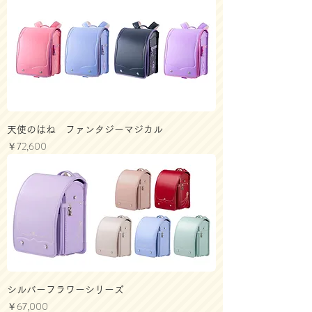
天使のはね ファンタジーマジカル
価格
￥72,600
シルバーフラワーシリーズ
価格
￥67,000