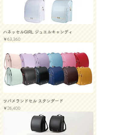
ハネッセルGIRL ジュエルキャンディ
価格
￥63,360
ツバメランドセル スタンダード
価格
￥26,400