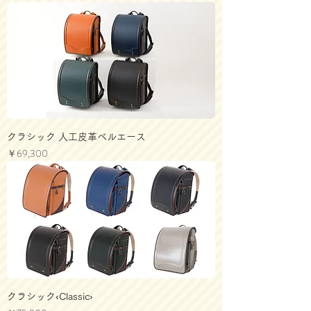
クラシック 人工皮革ベルエース
価格
￥69,300
クラシック‹Classic›