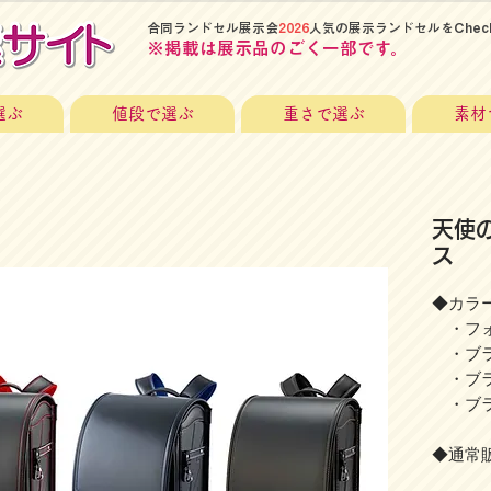
​合同ランドセル展示会
2026
人気の展示ランドセルをChec
​※掲載は展示品のごく一部です。
選ぶ
値段で選ぶ
重さで選ぶ
素材
天使
ス
◆カラー
・フォ
・ブラ
・ブラ
・ブラ
◆通常販