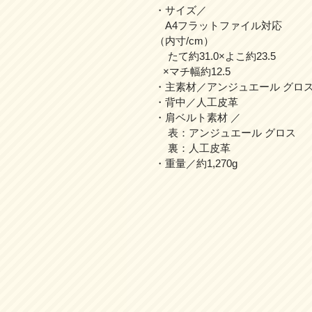
・サイズ／
A4フラットファイル対応
（内寸/cm）
たて約31.0×よこ約23.5
×マチ幅約12.5
・主素材／アンジュエール グロ
・背中／人工皮革
・肩ベルト素材 ／
表：アンジュエール グロス
裏：人工皮革
・重量／約1,270g