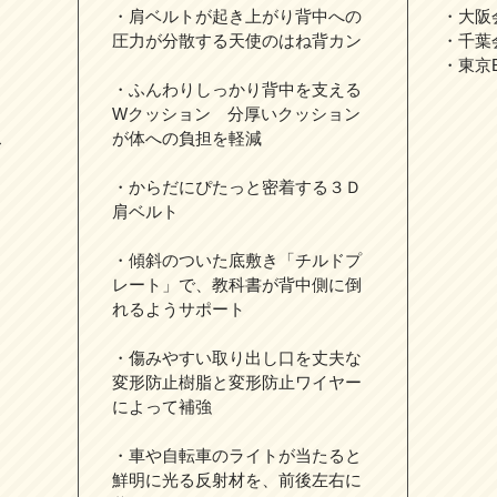
・肩ベルトが起き上がり背中への
・大阪
圧力が分散する天使のはね背カン
・千葉
・東京
・ふんわりしっかり背中を支える
Wクッション 分厚いクッション
ス
が体への負担を軽減
・からだにぴたっと密着する３Ｄ
肩ベルト
・傾斜のついた底敷き「チルドプ
レート」で、教科書が背中側に倒
れるようサポート
・傷みやすい取り出し口を丈夫な
変形防止樹脂と変形防止ワイヤー
によって補強
・車や自転車のライトが当たると
鮮明に光る反射材を、前後左右に