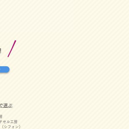
！
せ
で選ぶ
房
ドセル工房
ON（シフォン）