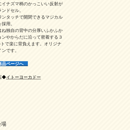
にイナズマ柄のかっこいい反射が
ランドセル。
ワンタッチで開閉できるマジカル
を採用。
はね独自の背中の分厚いふかふか
ョンやからだに沿って密着する３
ルトで楽に背負えます。オリジナ
インです。
商品ページへ
店◆
イトーヨーカドー
会場