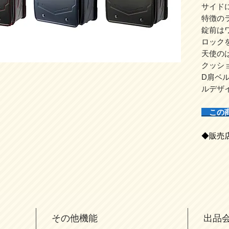
サイド
特徴の
錠前は
ロック
天使の
クッシ
D肩ベ
ルデザ
この
◆販売
その他機能
出品