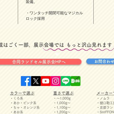
装備。
・ワンタッチ開閉可能なマジカル
ロック採用
掲載はごく一部。展示会場では
​もっと沢山見れます
お問合わ
合同ランドセル展示会HPへ
カラーで選ぶ
重さで選ぶ
メーカー
・くろ系
・～1,000g
・ノムラ
・あか・ピンク系
・1,000g～
・樋口鞄工
・ちゃ・オレンジ系
・1,100g～
・京都ラン
・あお系
・1,200g～
・SHIFF