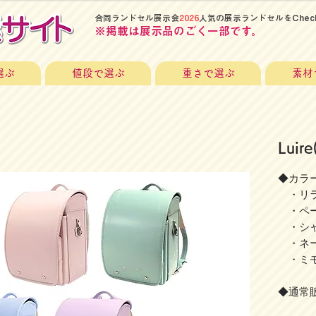
​合同ランドセル展示会
2026
人気の展示ランドセルをChec
​※掲載は展示品のごく一部です。
選ぶ
値段で選ぶ
重さで選ぶ
素材
Lui
◆カラー
・リラ
・ペー
・シャ
・ネー
・ミモ
◆通常販