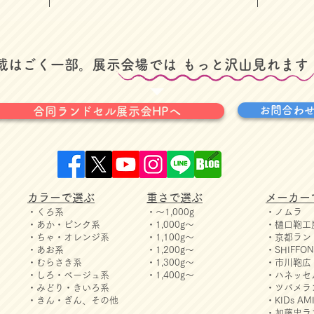
掲載はごく一部。展示会場では
​もっと沢山見れます
お問合わ
合同ランドセル展示会HPへ
カラーで選ぶ
重さで選ぶ
メーカー
・くろ系
・～1,000g
・ノムラ
・あか・ピンク系
・1,000g～
・樋口鞄工
・ちゃ・オレンジ系
・1,100g～
・京都ラン
・あお系
・1,200g～
・SHIFF
・むらさき系
・1,300g～
・市川鞄広
・しろ・ベージュ系
・1,400g～
・ハネッセ
・みどり・きいろ系
・ツバメラ
・きん・ぎん、その他
・KIDs 
・加藤忠ラ