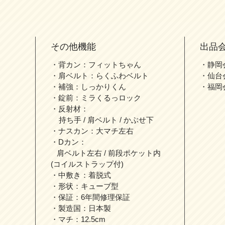
その他機能
出品
・背カン：フィットちゃん
・静岡
・肩ベルト：らくふわベルト
・仙台
・補強：しっかりくん
・福岡
・錠前：ミラくるっロック
・反射材：
持ち手 / 肩ベルト / かぶせ下
・ナスカン：大マチ左右
・Dカン：
肩ベルト左右 / 前段ポケット内
(コイルストラップ付)
・中敷き：着脱式
・形状：キューブ型
・保証：6年間修理保証
・製造国：日本製
・マチ：12.5cm