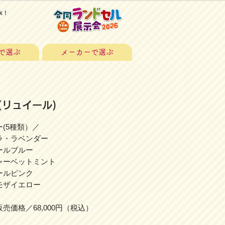
k！
で選ぶ
メーカーで選ぶ
re(リュイール)
(5種類）／
・ラベンダー
ルブルー
ーベットミント
ルピンク
ザイエロー
売価格／68,000円（税込）