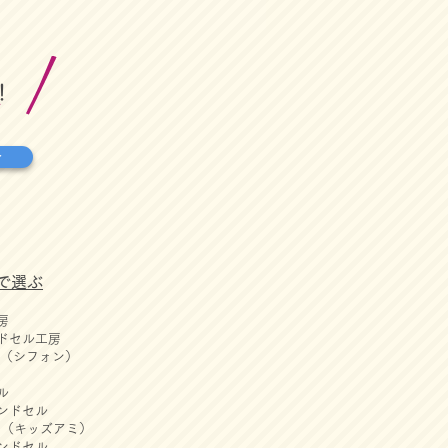
！
せ
で選ぶ
房
ドセル工房
ON（シフォン）
ル
ンドセル
AMI（キッズアミ）
ンドセル