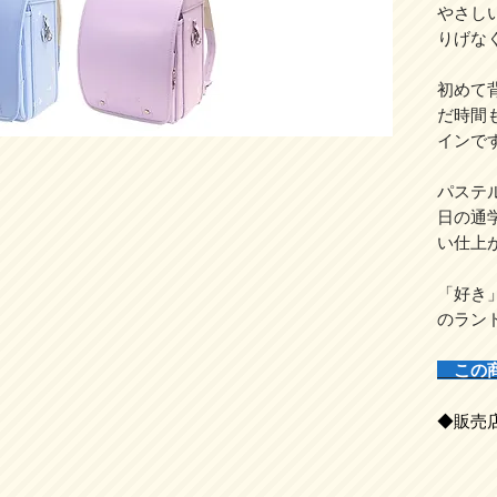
やさし
りげな
初めて
だ時間
インで
パステ
日の通
い仕上
「好き
のラン
この
◆販売