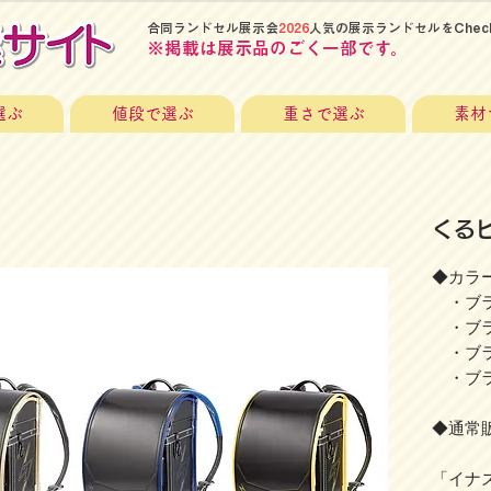
​合同ランドセル展示会
2026
人気の展示ランドセルをChec
​※掲載は展示品のごく一部です。
選ぶ
値段で選ぶ
重さで選ぶ
素材
くる
◆カラー
・ブラ
・ブラ
・ブラ
・ブラ
◆通常販
「イナ