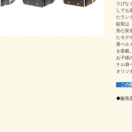
りげな
しでも
たラン
錠前は
安心安
たモデ
肩ベル
を搭載
お子様
ナル肩
オリジ
この
◆販売