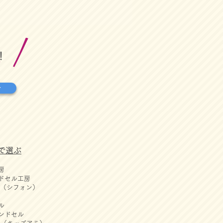
！
せ
で選ぶ
房
ドセル工房
ON（シフォン）
ル
ンドセル