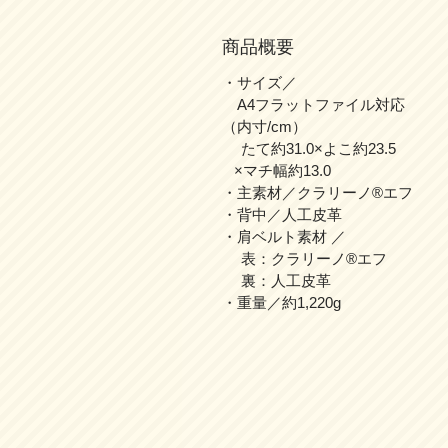
商品概要
・サイズ／
A4フラットファイル対応
（内寸/cm）
たて約31.0×よこ約23.5
×マチ幅約13.0
・主素材／クラリーノ®エフ
・背中／人工皮革
・肩ベルト素材 ／
表：クラリーノ®エフ
裏：人工皮革
・重量／約1,220g