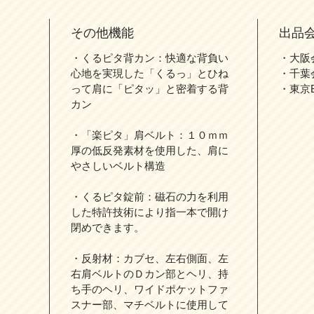
その他機能
出品
・くるピタ背カン：快適な背負い
・大阪
心地を実現した「くるっ」とひね
・千葉
って肩に「ピタッ」と密着する背
・東京
カン
・「楽ピタ」肩ベルト：１０ｍｍ
厚の低反発素材を使用した、肩に
やさしいベルト構造
・くるピタ錠前：磁石の力を利用
した特許技術により指一本で開け
閉めできます。
・反射材：カブセ、左右側面、左
右肩ベルトのＤカン部とヘリ、持
ち手のヘリ、ワイドポケットファ
スナー部、マチベルトに使用して