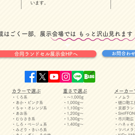
います。
掲載はごく一部。展示会場では
​もっと沢山見れます
お問合わ
合同ランドセル展示会HPへ
カラーで選ぶ
重さで選ぶ
メーカー
・くろ系
・～1,000g
・ノムラ
・あか・ピンク系
・1,000g～
・樋口鞄工
・ちゃ・オレンジ系
・1,100g～
・京都ラン
・あお系
・1,200g～
・SHIFF
・むらさき系
・1,300g～
・市川鞄広
・しろ・ベージュ系
・1,400g～
・ハネッセ
・みどり・きいろ系
・ツバメラ