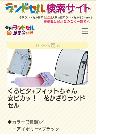
​合同ランドセル展示会
2026
人気の展示ランドセルをCheck！
​※掲載は展示品のごく一部です。
TOPへ戻る
くるピタ+フィットちゃん
安ピカッ！ 花かざりランド
セル
◆カラー(3種類)／
・アイボリー×ブラック