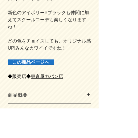
新色のアイボリー×ブラックも仲間に加
えてスクールコーデも楽しくなります
ね！
どの色をチョイスしても、オリジナル感
UP!みんなカワイイですね！
この商品ページへ
◆販売店◆
東京屋カバン店
商品概要
・サイズ／
その他機能
A4フラットファイル対応
（内寸/cm）
くるっと回してぴたっと止まり簡単に施
たて31.0×よこ23.3×マチ幅12.0
出品会場
錠ができるくるピタ錠前
・主素材／クラリーノ®エフ